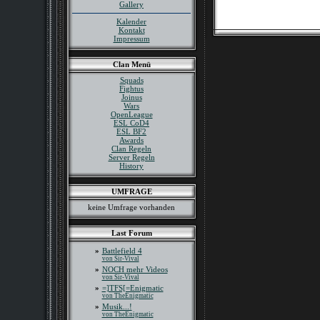
Gallery
Kalender
Kontakt
Impressum
Clan Menü
Squads
Fightus
Joinus
Wars
OpenLeague
ESL CoD4
ESL BF2
Awards
Clan Regeln
Server Regeln
History
UMFRAGE
keine Umfrage vorhanden
Last Forum
»
Battlefield 4
von Sir-Vival
»
NOCH mehr Videos
von Sir-Vival
»
=]TFS[=Enigmatic
von TheEnigmatic
»
Musik...!
von TheEnigmatic