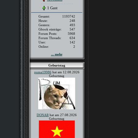
1 Gast
Gesamt:
1193742
Heute:
248
Gestern:
493
Gbook einträge:
547
Forum Posts:
5968
Forum Threads:
634
User:
142
Online:
2
... mehr
Geburtstag
puma19986
hat am 12.08.2026
Geburtstag
DONAR
hat am 27.08.2026
Geburtstag