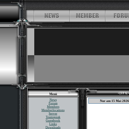
=]TFS[=
Menü
News
Nur am 15 Mai 2026
Forum
Members
Memberlocations
Server
Teamspeak
Guestbook
Links
Downloads