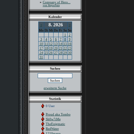
»
Company of Hero...
von MajorPain
Kalender
8. 2026
<
>
Mo
Di
Mi
Do
Fr
Sa
So
1
2
3
4
5
6
7
8
9
10
11
12
13
14
15
16
17
18
19
20
21
22
23
24
25
26
27
28
29
30
31
Suchen
erweiterte Suche
Statistik
0 User
Proud aka Tombo
Sh0w7iMe
TheEnigmatic
RedWater
1210mann