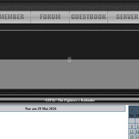
=]TFS[= The Fighters :: Kalender
Nur am 29 Mai 2026
<
Mo
D
4
5
11
1
18
1