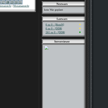
6
27
28
29
30
31
Nextwars
stenansicht
|
Monatsansicht
kein War geplant
Lastwars
0 zu 0 - [RoniN]
0 zu 0 - [DDR|
261 zu 0 - [DDR|
Serverviewer