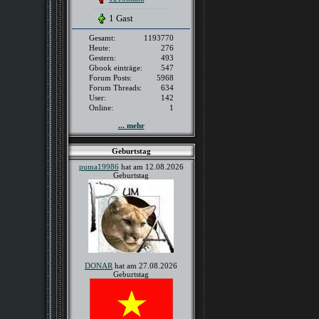
1 Gast
Gesamt:
1193770
Heute:
276
Gestern:
493
Gbook einträge:
547
Forum Posts:
5968
Forum Threads:
634
User:
142
Online:
1
... mehr
Geburtstag
puma19986
hat am 12.08.2026
Geburtstag
DONAR
hat am 27.08.2026
Geburtstag