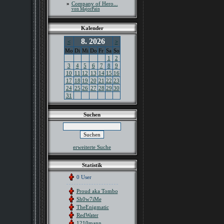
»
Company of Hero...
von MajorPain
Kalender
8. 2026
<
>
Mo
Di
Mi
Do
Fr
Sa
So
1
2
3
4
5
6
7
8
9
10
11
12
13
14
15
16
17
18
19
20
21
22
23
24
25
26
27
28
29
30
31
Suchen
erweiterte Suche
Statistik
0 User
Proud aka Tombo
Sh0w7iMe
TheEnigmatic
RedWater
1210mann