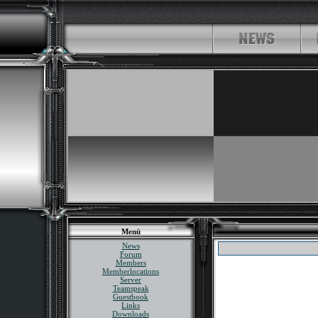
Menü
News
Forum
Members
Memberlocations
Server
Teamspeak
Guestbook
Links
Downloads