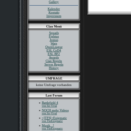
Gallery
Kalender
Kontakt
Impressum
Clan Menü
Squads
Fightus
Joinus
Wars
OpenLeague
ESL CoD4
ESL BF2
Awards
Clan Regeln
Server Regeln
History
UMFRAGE
keine Umfrage vorhanden
Last Forum
»
Battlefield 4
von Sir-Vival
»
NOCH mehr Videos
von Sir-Vival
»
=]TFS[=Enigmatic
von TheEnigmatic
»
Musik...!
von TheEnigmatic