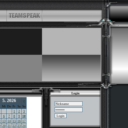
Login
5. 2026
>
i
Mi
Do
Fr
Sa
So
1
2
3
6
7
8
9
10
2
13
14
15
16
17
9
20
21
22
23
24