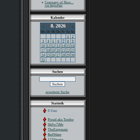
»
Company of Hero...
von MajorPain
Kalender
8. 2026
<
>
Mo
Di
Mi
Do
Fr
Sa
So
1
2
3
4
5
6
7
8
9
10
11
12
13
14
15
16
17
18
19
20
21
22
23
24
25
26
27
28
29
30
31
Suchen
erweiterte Suche
Statistik
0 User
Proud aka Tombo
Sh0w7iMe
TheEnigmatic
RedWater
1210mann