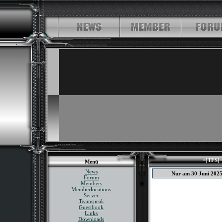
=]TFS[=
Menü
News
Nur am 30 Juni 202
Forum
Members
Memberlocations
Server
Teamspeak
Guestbook
Links
Downloads