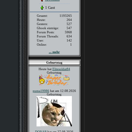
1 Gast
Gesamt:
1193265
Heute:
264
Gestern:
527
Gbook einträge:
547
Forum Posts:
5968
Forum Threads:
634
User:
142
Online:
1
... mehr
Geburtstag
Heute hat
Elitesoldat84
Geburtstag
puma19986
hat am 12.08.2026
Geburtstag
DONAR
hat am 27.08.2026