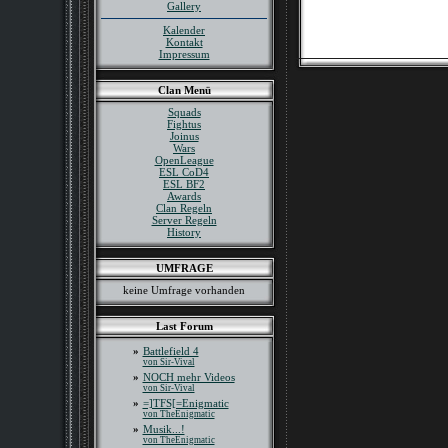
Gallery
Kalender
Kontakt
Impressum
Clan Menü
Squads
Fightus
Joinus
Wars
OpenLeague
ESL CoD4
ESL BF2
Awards
Clan Regeln
Server Regeln
History
UMFRAGE
keine Umfrage vorhanden
Last Forum
»
Battlefield 4
von Sir-Vival
»
NOCH mehr Videos
von Sir-Vival
»
=]TFS[=Enigmatic
von TheEnigmatic
»
Musik...!
von TheEnigmatic