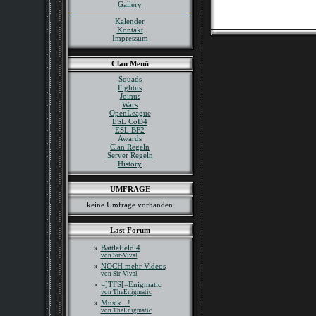
Gallery
Kalender
Kontakt
Impressum
Clan Menü
Squads
Fightus
Joinus
Wars
OpenLeague
ESL CoD4
ESL BF2
Awards
Clan Regeln
Server Regeln
History
UMFRAGE
keine Umfrage vorhanden
Last Forum
»
Battlefield 4
von Sir-Vival
»
NOCH mehr Videos
von Sir-Vival
»
=]TFS[=Enigmatic
von TheEnigmatic
»
Musik...!
von TheEnigmatic