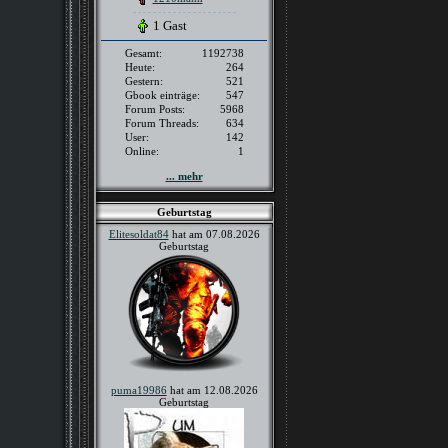
1 Gast
Gesamt:
1192738
Heute:
264
Gestern:
521
Gbook einträge:
547
Forum Posts:
5968
Forum Threads:
634
User:
142
Online:
1
... mehr
Geburtstag
Elitesoldat84
hat am 07.08.2026
Geburtstag
puma19986
hat am 12.08.2026
Geburtstag