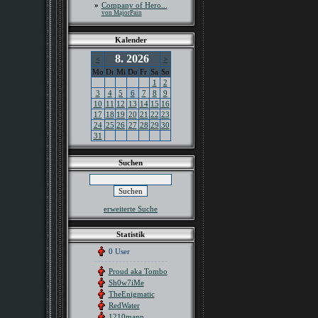
»
Company of Hero...
von MajorPain
Kalender
8. 2026
<
>
Mo
Di
Mi
Do
Fr
Sa
So
1
2
3
4
5
6
7
8
9
10
11
12
13
14
15
16
17
18
19
20
21
22
23
24
25
26
27
28
29
30
31
Suchen
erweiterte Suche
Statistik
0 User
Proud aka Tombo
Sh0w7iMe
TheEnigmatic
RedWater
1210mann