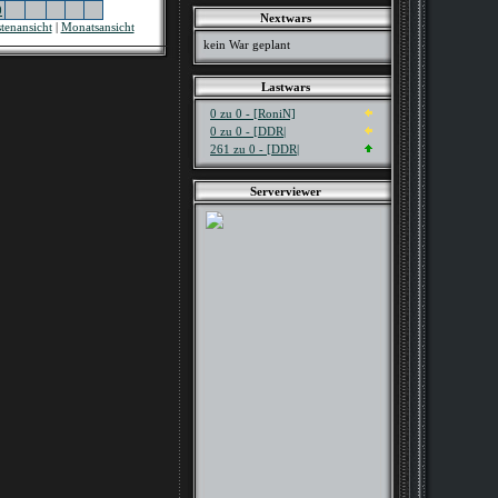
0
Nextwars
stenansicht
|
Monatsansicht
kein War geplant
Lastwars
0 zu 0 - [RoniN]
0 zu 0 - [DDR|
261 zu 0 - [DDR|
Serverviewer