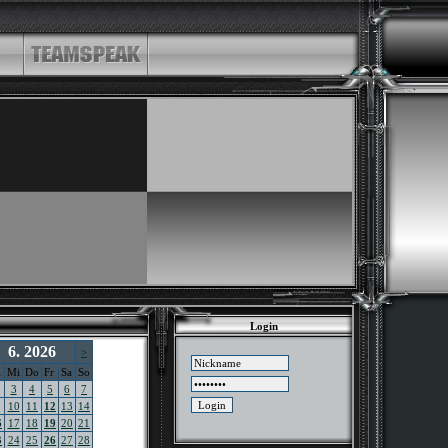
Login
6. 2026
>
i
Mi
Do
Fr
Sa
So
3
4
5
6
7
10
11
12
13
14
6
17
18
19
20
21
3
24
25
26
27
28