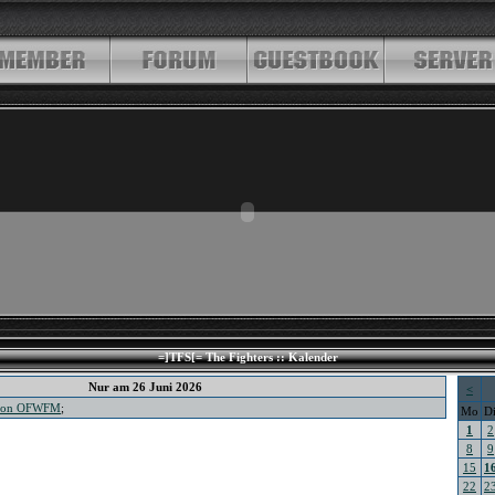
=]TFS[= The Fighters :: Kalender
Nur am 26 Juni 2026
<
 von OFWFM
;
Mo
D
1
2
8
9
15
1
22
2