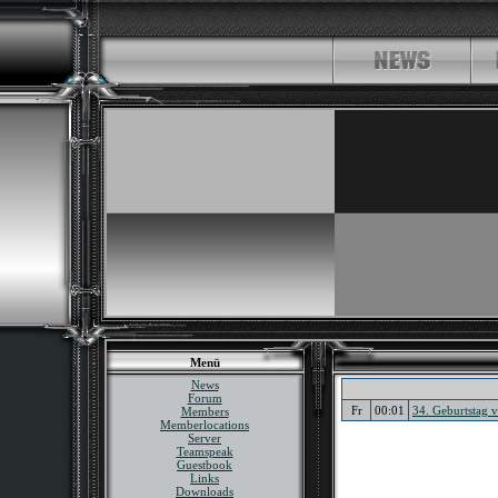
Menü
News
Forum
Fr
00:01
34. Geburtstag
Members
Memberlocations
Server
Teamspeak
Guestbook
Links
Downloads