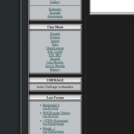
Gallery
Kalender
Kontakt
Impressum
Clan Menü
Squads
Fightus
Joinus
Wars
OpenLeague
ESL CoD4
ESL BF2
Awards
Clan Regeln
Server Regeln
History
UMFRAGE
keine Umfrage vorhanden
Last Forum
»
Battlefield 4
von Sir-Vival
»
NOCH mehr Videos
von Sir-Vival
»
=]TFS[=Enigmatic
von TheEnigmatic
»
Musik...!
von TheEnigmatic