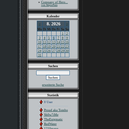
»
Company of Hero...
von MajorPain
Kalender
8. 2026
<
>
Mo
Di
Mi
Do
Fr
Sa
So
1
2
3
4
5
6
7
8
9
10
11
12
13
14
15
16
17
18
19
20
21
22
23
24
25
26
27
28
29
30
31
Suchen
erweiterte Suche
Statistik
0 User
Proud aka Tombo
Sh0w7iMe
TheEnigmatic
RedWater
1210mann