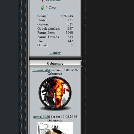
1 Gast
Gesamt:
1192745
Heute:
271
Gestern:
521
Gbook einträge:
547
Forum Posts:
5968
Forum Threads:
634
User:
142
Online:
1
... mehr
Geburtstag
Elitesoldat84
hat am 07.08.2026
Geburtstag
puma19986
hat am 12.08.2026
Geburtstag