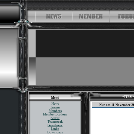
=]TFS[=
Menü
News
Nur am 11 November 2
Forum
Members
Memberlocations
Server
Teamspeak
Guestbook
Links
Downloads