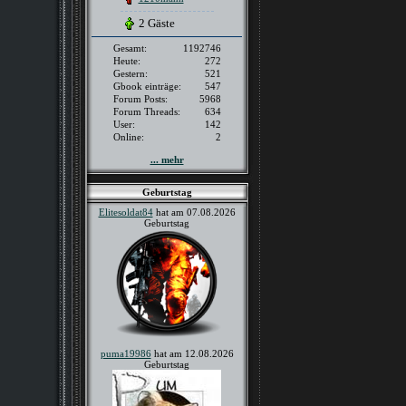
2 Gäste
Gesamt:
1192746
Heute:
272
Gestern:
521
Gbook einträge:
547
Forum Posts:
5968
Forum Threads:
634
User:
142
Online:
2
... mehr
Geburtstag
Elitesoldat84
hat am 07.08.2026
Geburtstag
puma19986
hat am 12.08.2026
Geburtstag