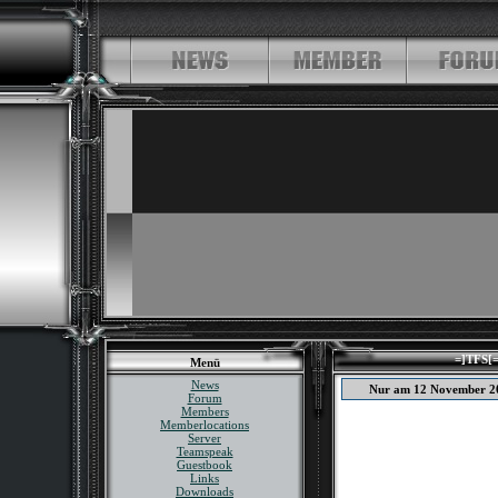
=]TFS[=
Menü
News
Nur am 12 November 2
Forum
Members
Memberlocations
Server
Teamspeak
Guestbook
Links
Downloads