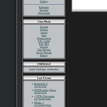
Gallery
Kalender
Kontakt
Impressum
Clan Menü
Squads
Fightus
Joinus
Wars
OpenLeague
ESL CoD4
ESL BF2
Awards
Clan Regeln
Server Regeln
History
UMFRAGE
keine Umfrage vorhanden
Last Forum
»
Battlefield 4
von Sir-Vival
»
NOCH mehr Videos
von Sir-Vival
»
=]TFS[=Enigmatic
von TheEnigmatic
»
Musik...!
von TheEnigmatic