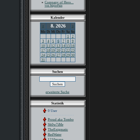
»
Company of Hero...
von MajorPain
Kalender
8. 2026
<
>
Mo
Di
Mi
Do
Fr
Sa
So
1
2
3
4
5
6
7
8
9
10
11
12
13
14
15
16
17
18
19
20
21
22
23
24
25
26
27
28
29
30
31
Suchen
erweiterte Suche
Statistik
0 User
Proud aka Tombo
Sh0w7iMe
TheEnigmatic
RedWater
1210mann