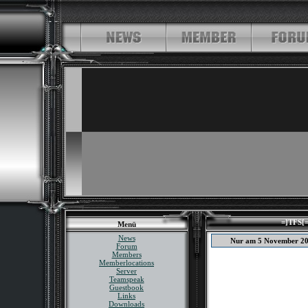
=]TFS[=
Menü
News
Nur am 5 November 2
Forum
Members
Memberlocations
Server
Teamspeak
Guestbook
Links
Downloads