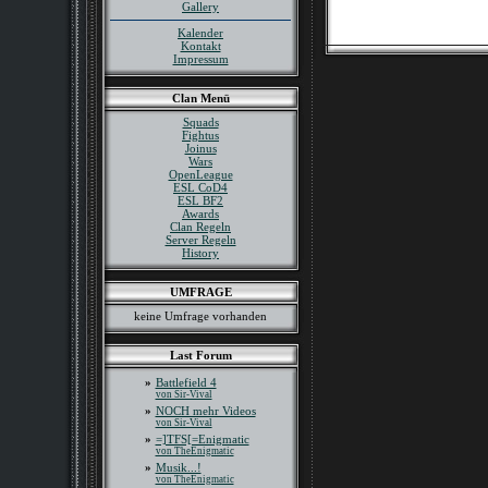
Gallery
Kalender
Kontakt
Impressum
Clan Menü
Squads
Fightus
Joinus
Wars
OpenLeague
ESL CoD4
ESL BF2
Awards
Clan Regeln
Server Regeln
History
UMFRAGE
keine Umfrage vorhanden
Last Forum
»
Battlefield 4
von Sir-Vival
»
NOCH mehr Videos
von Sir-Vival
»
=]TFS[=Enigmatic
von TheEnigmatic
»
Musik...!
von TheEnigmatic