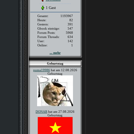
1 Gast
Gesamt:
1193967
Heute:
82
Gestern:
391
Gbook einträge:
547
Forum Posts:
5968
Forum Threads:
634
User:
142
Online:
1
... mehr
Geburtstag
puma19986
hat am 12.08.2026
Geburtstag
DONAR
hat am 27.08.2026
Geburtstag