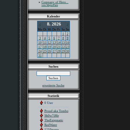
»
Company of Hero...
von MajorPain
Kalender
8. 2026
<
>
Mo
Di
Mi
Do
Fr
Sa
So
1
2
3
4
5
6
7
8
9
10
11
12
13
14
15
16
17
18
19
20
21
22
23
24
25
26
27
28
29
30
31
Suchen
erweiterte Suche
Statistik
0 User
Proud aka Tombo
Sh0w7iMe
TheEnigmatic
RedWater
1210mann