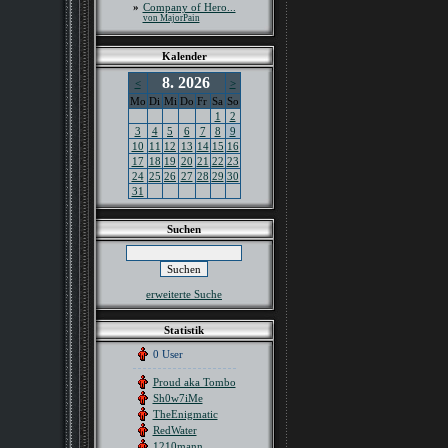
»
Company of Hero...
von MajorPain
Kalender
8. 2026
<
>
Mo
Di
Mi
Do
Fr
Sa
So
1
2
3
4
5
6
7
8
9
10
11
12
13
14
15
16
17
18
19
20
21
22
23
24
25
26
27
28
29
30
31
Suchen
erweiterte Suche
Statistik
0 User
Proud aka Tombo
Sh0w7iMe
TheEnigmatic
RedWater
1210mann