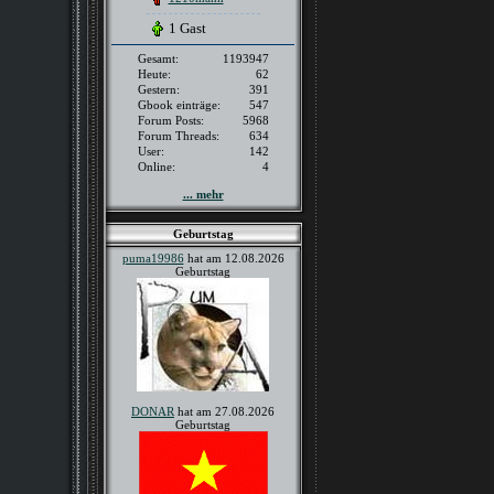
1 Gast
Gesamt:
1193947
Heute:
62
Gestern:
391
Gbook einträge:
547
Forum Posts:
5968
Forum Threads:
634
User:
142
Online:
4
... mehr
Geburtstag
puma19986
hat am 12.08.2026
Geburtstag
DONAR
hat am 27.08.2026
Geburtstag