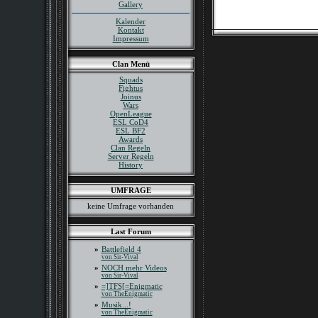
Gallery
Kalender
Kontakt
Impressum
Clan Menü
Squads
Fightus
Joinus
Wars
OpenLeague
ESL CoD4
ESL BF2
Awards
Clan Regeln
Server Regeln
History
UMFRAGE
keine Umfrage vorhanden
Last Forum
»
Battlefield 4
von Sir-Vival
»
NOCH mehr Videos
von Sir-Vival
»
=]TFS[=Enigmatic
von TheEnigmatic
»
Musik...!
von TheEnigmatic