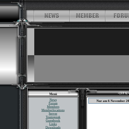
=]TFS[=
Menü
News
Nur am 6 November 2
Forum
Members
Memberlocations
Server
Teamspeak
Guestbook
Links
Downloads