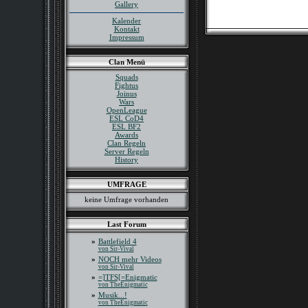
Gallery
Kalender
Kontakt
Impressum
Clan Menü
Squads
Fightus
Joinus
Wars
OpenLeague
ESL CoD4
ESL BF2
Awards
Clan Regeln
Server Regeln
History
UMFRAGE
keine Umfrage vorhanden
Last Forum
»
Battlefield 4
von Sir-Vival
»
NOCH mehr Videos
von Sir-Vival
»
=]TFS[=Enigmatic
von TheEnigmatic
»
Musik...!
von TheEnigmatic