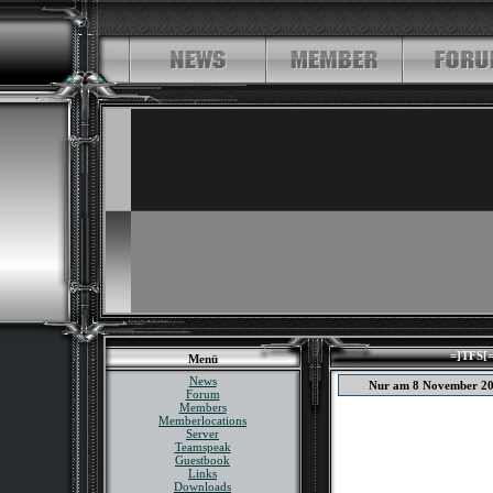
=]TFS[=
Menü
News
Nur am 8 November 2
Forum
Members
Memberlocations
Server
Teamspeak
Guestbook
Links
Downloads