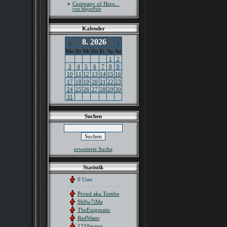
»
Company of Hero...
von MajorPain
Kalender
8. 2026
<
>
Mo
Di
Mi
Do
Fr
Sa
So
1
2
3
4
5
6
7
8
9
10
11
12
13
14
15
16
17
18
19
20
21
22
23
24
25
26
27
28
29
30
31
Suchen
erweiterte Suche
Statistik
0 User
Proud aka Tombo
Sh0w7iMe
TheEnigmatic
RedWater
1210mann