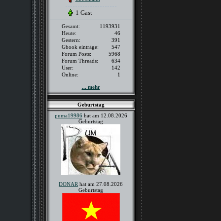
1 Gast
Gesamt:
1193931
Heute:
46
Gestern:
391
Gbook einträge:
547
Forum Posts:
5968
Forum Threads:
634
User:
142
Online:
1
... mehr
Geburtstag
puma19986
hat am 12.08.2026
Geburtstag
DONAR
hat am 27.08.2026
Geburtstag