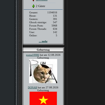
2 Gäste
Gesamt:
1194016
Heute:
131
Gestern:
391
Gbook einträge:
547
Forum Posts:
5968
Forum Threads:
634
User:
142
Online:
5
... mehr
Geburtstag
puma19986
hat am 12.08.2026
Geburtstag
DONAR
hat am 27.08.2026
Geburtstag