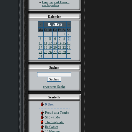
»
Company of Hero...
von MajorPain
Kalender
8. 2026
<
>
Mo
Di
Mi
Do
Fr
Sa
So
1
2
3
4
5
6
7
8
9
10
11
12
13
14
15
16
17
18
19
20
21
22
23
24
25
26
27
28
29
30
31
Suchen
erweiterte Suche
Statistik
0 User
Proud aka Tombo
Sh0w7iMe
TheEnigmatic
RedWater
1210mann