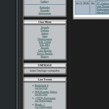
Gallery
24.12.2026
Do
37. Geburt
von Tooon
Kalender
Geburtsta
Kontakt
alucard24
Impressum
Clan Menü
Squads
Fightus
Joinus
Wars
OpenLeague
ESL CoD4
ESL BF2
Awards
Clan Regeln
Server Regeln
History
UMFRAGE
keine Umfrage vorhanden
Last Forum
»
Battlefield 4
von Sir-Vival
»
NOCH mehr Videos
von Sir-Vival
»
=]TFS[=Enigmatic
von TheEnigmatic
»
Musik...!
von TheEnigmatic