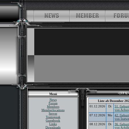
=]TFS[=
Menü
News
Liste ab Dezember 20
Forum
01.12.2026
Di
51. Geburt
Members
von Achus
Memberlocations
Server
07.12.2026
Mo
42. Geburt
Teamspeak
von Ieatwe
Guestbook
Links
08.12.2026
Di
36. Geburt
Downloads
von Achill