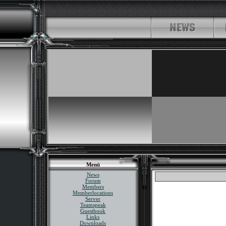
Menü
News
Forum
Members
Memberlocations
Server
Teamspeak
Guestbook
Links
Downloads