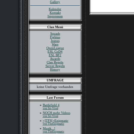
Gallery
Kalender
Kontakt
Impressum
Clan Menü
Squads
Fightus
Joinus
Wars
OpenLeague
ESL CoD4
ESL BF2
Awards
Clan Regeln
Server Regeln
History
UMFRAGE
keine Umfrage vorhanden
Last Forum
»
Battlefield 4
von Sir-Vival
»
NOCH mehr Videos
von Sir-Vival
»
=]TFS[=Enigmatic
von TheEnigmatic
»
Musik...!
von TheEnigmatic