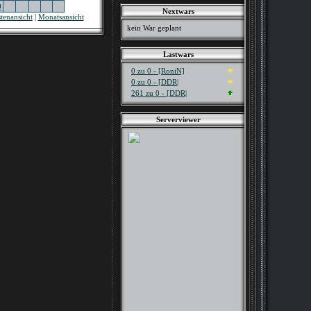
0
Nextwars
stenansicht
|
Monatsansicht
kein War geplant
Lastwars
0 zu 0 - [RoniN]
0 zu 0 - [DDR|
261 zu 0 - [DDR|
Serverviewer