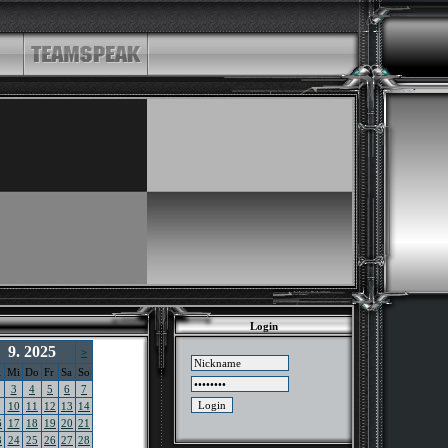
Login
9. 2025
>
i
Mi
Do
Fr
Sa
So
3
4
5
6
7
10
11
12
13
14
6
17
18
19
20
21
3
24
25
26
27
28