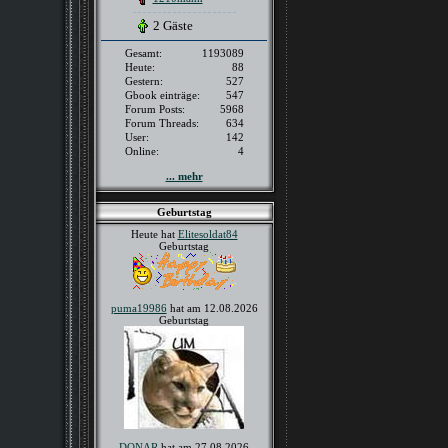
2 Gäste
Gesamt:
1193089
Heute:
88
Gestern:
527
Gbook einträge:
547
Forum Posts:
5968
Forum Threads:
634
User:
142
Online:
4
... mehr
Geburtstag
Heute hat
Elitesoldat84
Geburtstag
puma19986
hat am 12.08.2026
Geburtstag
DONAR
hat am 27.08.2026