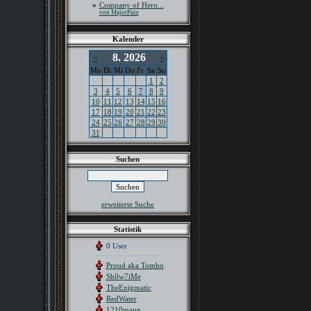
»
Company of Hero...
von MajorPain
Kalender
8. 2026
<
>
Mo
Di
Mi
Do
Fr
Sa
So
1
2
3
4
5
6
7
8
9
10
11
12
13
14
15
16
17
18
19
20
21
22
23
24
25
26
27
28
29
30
31
Suchen
erweiterte Suche
Statistik
0 User
Proud aka Tombo
Sh0w7iMe
TheEnigmatic
RedWater
1210mann