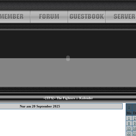
=]TFS[= The Fighters :: Kalender
Nur am 20 September 2025
<
Mo
D
1
2
8
9
15
1
22
2