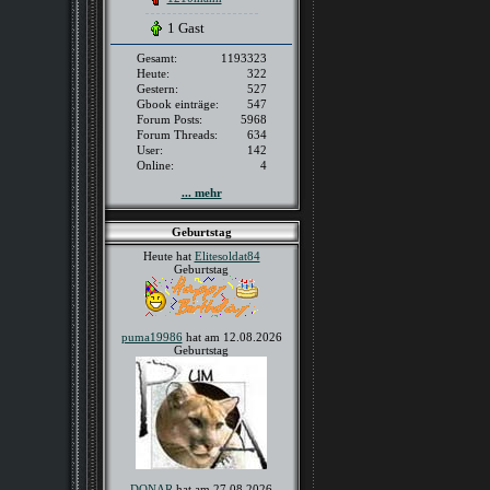
1 Gast
Gesamt:
1193323
Heute:
322
Gestern:
527
Gbook einträge:
547
Forum Posts:
5968
Forum Threads:
634
User:
142
Online:
4
... mehr
Geburtstag
Heute hat
Elitesoldat84
Geburtstag
puma19986
hat am 12.08.2026
Geburtstag
DONAR
hat am 27.08.2026