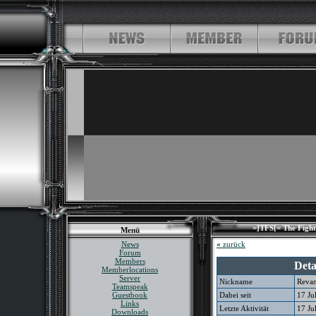
=]TFS[= The Fighte
Menü
News
«
zurück
Forum
Members
Deta
Memberlocations
Server
Nickname
Reva
Teamspeak
Guestbook
Dabei seit
17 Ju
Links
Letzte Aktivität
17 Ju
Downloads