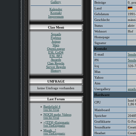
Gallery
Beiträge
0, pr
Land
Kalender
Kontakt
Gebdatum
1991
Impressum
Geschlecht
männl
Status
aktiv
Clan Menü
Wohnort
Hof
Squads
Homepage
Fightus
Joinus
Signatur
Wars
OpenLeague
Kontakt
ESL CoD4
E-mail
Send
ESL BF2
Awards
PN
Send
Clan Regeln
Icq
320-
Server Regeln
History
Msn
Yahoo
UMFRAGE
Aim
keine Umfrage vorhanden
Usergallery
anseh
Hardware
Last Forum
Intel
CPU
1,86 
»
Battlefield 4
Mainboard
von Sir-Vival
»
NOCH mehr Videos
Speicher
2048
von Sir-Vival
Grafikkarte
G-Fo
»
=]TFS[=Enigmatic
von TheEnigmatic
Soundkarte
Creat
»
Musik...!
Headset
Creat
von TheEnigmatic