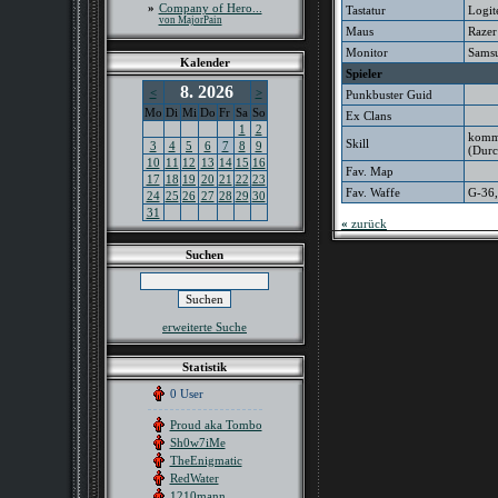
»
Company of Hero...
Tastatur
Logit
von MajorPain
Maus
Razer
Monitor
Sams
Kalender
Spieler
8. 2026
<
>
Punkbuster Guid
Mo
Di
Mi
Do
Fr
Sa
So
Ex Clans
1
2
kommt
Skill
3
4
5
6
7
8
9
(Durc
10
11
12
13
14
15
16
Fav. Map
17
18
19
20
21
22
23
Fav. Waffe
G-36,
24
25
26
27
28
29
30
31
«
zurück
Suchen
erweiterte Suche
Statistik
0 User
Proud aka Tombo
Sh0w7iMe
TheEnigmatic
RedWater
1210mann