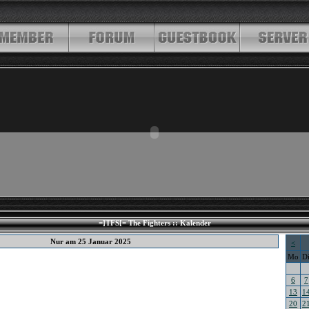
=]TFS[= The Fighters :: Kalender
Nur am 25 Januar 2025
<
Mo
D
6
7
13
1
20
2