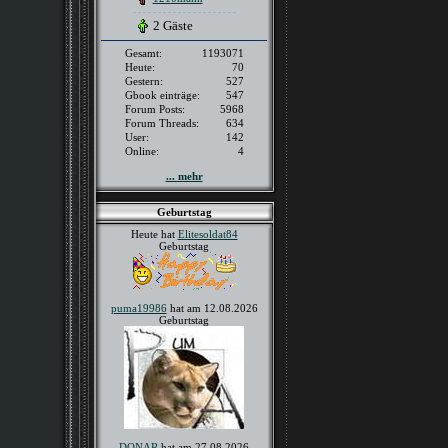
2 Gäste
Gesamt:
1193071
Heute:
70
Gestern:
527
Gbook einträge:
547
Forum Posts:
5968
Forum Threads:
634
User:
142
Online:
4
... mehr
Geburtstag
Heute hat
Elitesoldat84
Geburtstag
puma19986
hat am 12.08.2026
Geburtstag
DONAR
hat am 27.08.2026